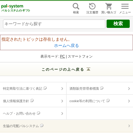
組合員ログイン
はじめての方
検索
注文履歴
買い物カゴ
キーワードから探す
キーワードから探す
キーワードから探す
ヘルプ
指定されたトピックは存在しません。
ホームへ戻る
ご利用ガイド
表示モード:
PC
| スマートフォン
よくあるご質問
（ギフトに関する情報）
このページの上へ戻る
ヘルプ・お問い合わせ
特定商取引法に基づく表記
酒類販売管理者標識
個人情報保護方針
cookie等の利用について
ヘルプ・お問い合わせ
生協の宅配パルシステム