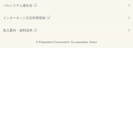
パルシステム連合会
インターネット注文利用登録
加入案内・資料請求
© Palsystem Consumers' Co-operative Union