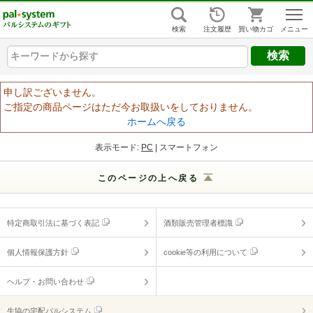
組合員ログイン
はじめての方
検索
注文履歴
買い物カゴ
キーワードから探す
キーワードから探す
キーワードから探す
ヘルプ
申し訳ございません。
ご指定の商品ページはただ今お取扱いをしておりません。
ご利用ガイド
ホームへ戻る
よくあるご質問
（ギフトに関する情報）
表示モード:
PC
| スマートフォン
ヘルプ・お問い合わせ
このページの上へ戻る
特定商取引法に基づく表記
酒類販売管理者標識
個人情報保護方針
cookie等の利用について
ヘルプ・お問い合わせ
生協の宅配パルシステム