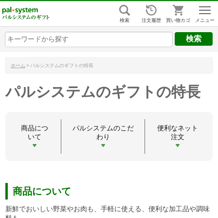
組合員ログイン
はじめての方
検索
注文履歴
買い物カゴ
キーワードから探す
キーワードから探す
キーワードから探す
ヘルプ
ホーム
>
パルシステムのギフトの特長
ご利用ガイド
パルシステムのギフトの特長
よくあるご質問
（ギフトに関する情報）
ヘルプ・お問い合わせ
商品につ
パルシステムのこだ
便利なネット
いて
わり
注文
商品について
新鮮でおいしい野菜やお肉も、手軽に使える、便利な加工品や調味