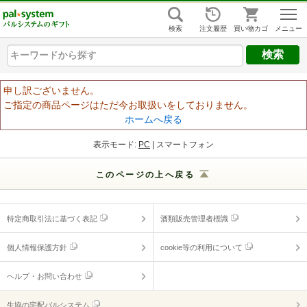
組合員ログイン
はじめての方
検索
注文履歴
買い物カゴ
キーワードから探す
キーワードから探す
キーワードから探す
ヘルプ
申し訳ございません。
ご指定の商品ページはただ今お取扱いをしておりません。
ご利用ガイド
ホームへ戻る
よくあるご質問
（ギフトに関する情報）
表示モード:
PC
| スマートフォン
ヘルプ・お問い合わせ
このページの上へ戻る
特定商取引法に基づく表記
酒類販売管理者標識
個人情報保護方針
cookie等の利用について
ヘルプ・お問い合わせ
生協の宅配パルシステム