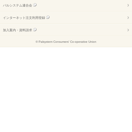
パルシステム連合会
インターネット注文利用登録
加入案内・資料請求
© Palsystem Consumers' Co-operative Union