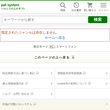
組合員ログイン
はじめての方
検索
注文履歴
買い物カゴ
キーワードから探す
キーワードから探す
キーワードから探す
ヘルプ
指定されたジャンルは存在しません。
ホームへ戻る
ご利用ガイド
表示モード:
PC
| スマートフォン
よくあるご質問
（ギフトに関する情報）
このページの上へ戻る
ヘルプ・お問い合わせ
特定商取引法に基づく表記
酒類販売管理者標識
個人情報保護方針
cookie等の利用について
ヘルプ・お問い合わせ
生協の宅配パルシステム