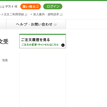
ちは
ゲスト
様
ット注文ご利用登録
加入案内・資料請求
文受
、包装