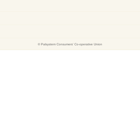
© Palsystem Consumers' Co-operative Union