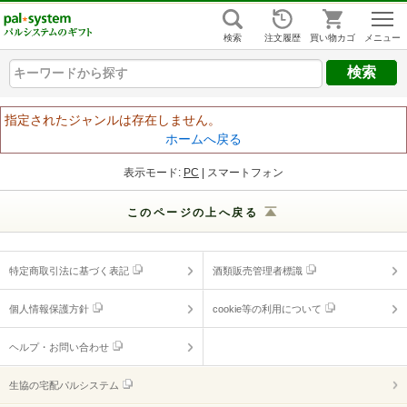
組合員ログイン
はじめての方
検索
注文履歴
買い物カゴ
キーワードから探す
キーワードから探す
キーワードから探す
ヘルプ
指定されたジャンルは存在しません。
ホームへ戻る
ご利用ガイド
表示モード:
PC
| スマートフォン
よくあるご質問
（ギフトに関する情報）
このページの上へ戻る
ヘルプ・お問い合わせ
特定商取引法に基づく表記
酒類販売管理者標識
個人情報保護方針
cookie等の利用について
ヘルプ・お問い合わせ
生協の宅配パルシステム