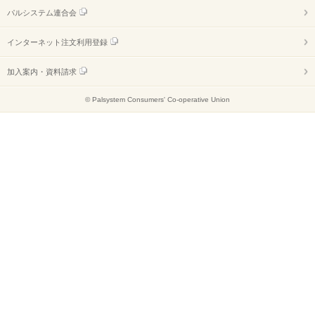
パルシステム連合会
インターネット注文利用登録
加入案内・資料請求
© Palsystem Consumers' Co-operative Union