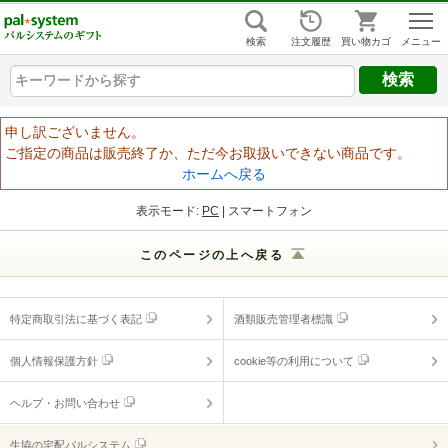
組合員ログイン
はじめての方
検索
注文履歴
買い物カゴ
キーワードから探す
キーワードから探す
キーワードから探す
ヘルプ
申し訳ございません。
ご指定の商品は販売終了か、ただ今お取扱いできない商品です。
ご利用ガイド
ホームへ戻る
よくあるご質問
（ギフトに関する情報）
表示モード:
PC
| スマートフォン
ヘルプ・お問い合わせ
このページの上へ戻る
特定商取引法に基づく表記
酒類販売管理者標識
個人情報保護方針
cookie等の利用について
ヘルプ・お問い合わせ
生協の宅配パルシステム