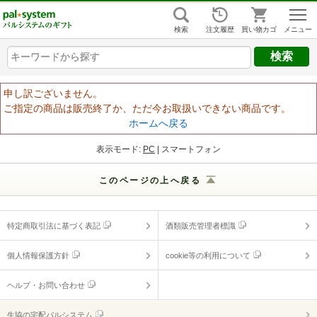
組合員ログイン
はじめての方
検索
注文履歴
買い物カゴ
キーワードから探す
キーワードから探す
キーワードから探す
ヘルプ
申し訳ございません。
ご指定の商品は販売終了か、ただ今お取扱いできない商品です。
ご利用ガイド
ホームへ戻る
よくあるご質問
（ギフトに関する情報）
表示モード:
PC
| スマートフォン
ヘルプ・お問い合わせ
このページの上へ戻る
特定商取引法に基づく表記
酒類販売管理者標識
個人情報保護方針
cookie等の利用について
ヘルプ・お問い合わせ
生協の宅配パルシステム