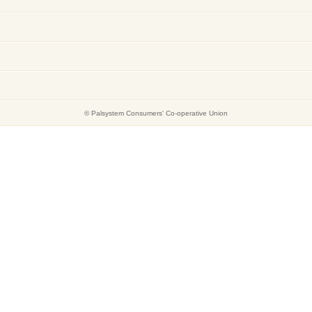
© Palsystem Consumers' Co-operative Union