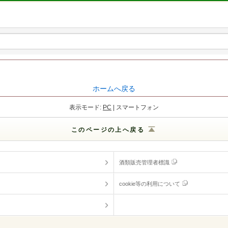
ホームへ戻る
表示モード:
PC
| スマートフォン
このページの上へ戻る
酒類販売管理者標識
cookie等の利用について