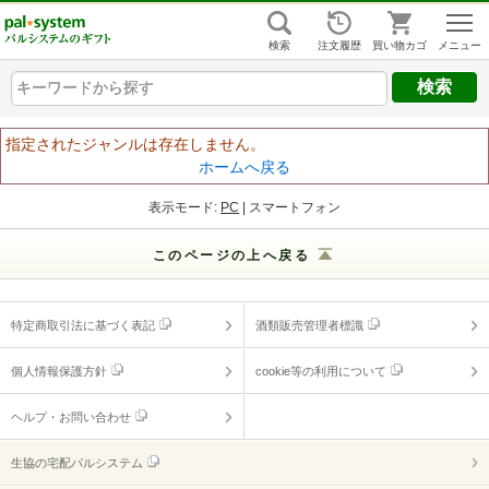
組合員ログイン
はじめての方
検索
注文履歴
買い物カゴ
キーワードから探す
キーワードから探す
キーワードから探す
ヘルプ
指定されたジャンルは存在しません。
ホームへ戻る
ご利用ガイド
表示モード:
PC
| スマートフォン
よくあるご質問
（ギフトに関する情報）
このページの上へ戻る
ヘルプ・お問い合わせ
特定商取引法に基づく表記
酒類販売管理者標識
個人情報保護方針
cookie等の利用について
ヘルプ・お問い合わせ
生協の宅配パルシステム