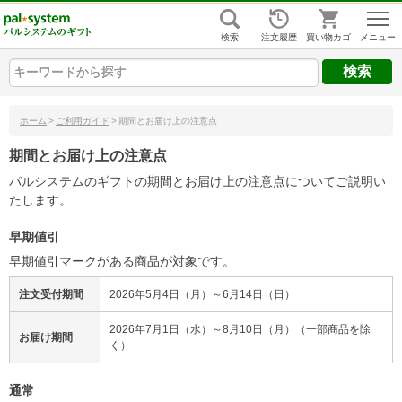
組合員ログイン
はじめての方
検索
注文履歴
買い物カゴ
キーワードから探す
キーワードから探す
キーワードから探す
ヘルプ
ホーム
>
ご利用ガイド
>
期間とお届け上の注意点
ご利用ガイド
期間とお届け上の注意点
パルシステムのギフトの期間とお届け上の注意点についてご説明い
よくあるご質問
（ギフトに関する情報）
たします。
ヘルプ・お問い合わせ
早期値引
早期値引マークがある商品が対象です。
注文受付期間
2026年5月4日（月）～6月14日（日）
2026年7月1日（水）～8月10日（月）（一部商品を除
お届け期間
く）
通常