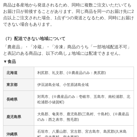
商品は各産地から発送されるため、同時に複数ご注文いただいても
お届け日が前後することがあります。同じ商品を同一のお届け先に2
点以上ご注文された場合、1点ずつの発送となるため、同時にお届け
できない場合もあります。
（7）配送できない地域について
「農産品」・「冷蔵」・「冷凍」商品のうち「一部地域配送不可」
と表記のある商品は、以下の島しょ地域には配達できません。
▼食品
北海道
利尻郡、礼文郡、(※農産品のみ：奥尻郡)
東京都
伊豆諸島全域、小笠原諸島全域
対馬市、(※農産品のみ：壱岐市、五島市、南松浦郡、北
長崎県
松浦郡小値賀町)
大島郡、奄美市、鹿児島郡(三島村、十島村)、(※農産品
鹿児島県
のみ：西之表市、熊毛郡)
石垣市、八重山郡、宮古郡、宮古島市、島尻郡(久米島
沖縄県
町、北大東村、南大東村)