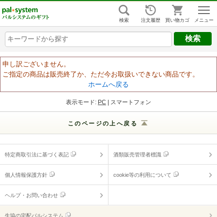
組合員ログイン
はじめての方
検索
注文履歴
買い物カゴ
キーワードから探す
キーワードから探す
キーワードから探す
ヘルプ
申し訳ございません。
ご指定の商品は販売終了か、ただ今お取扱いできない商品です。
ご利用ガイド
ホームへ戻る
よくあるご質問
（ギフトに関する情報）
表示モード:
PC
| スマートフォン
ヘルプ・お問い合わせ
このページの上へ戻る
特定商取引法に基づく表記
酒類販売管理者標識
個人情報保護方針
cookie等の利用について
ヘルプ・お問い合わせ
生協の宅配パルシステム