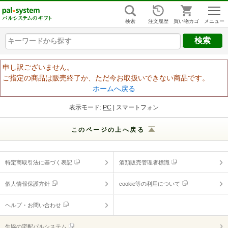
組合員ログイン
はじめての方
検索
注文履歴
買い物カゴ
キーワードから探す
キーワードから探す
キーワードから探す
ヘルプ
申し訳ございません。
ご指定の商品は販売終了か、ただ今お取扱いできない商品です。
ご利用ガイド
ホームへ戻る
よくあるご質問
（ギフトに関する情報）
表示モード:
PC
| スマートフォン
ヘルプ・お問い合わせ
このページの上へ戻る
特定商取引法に基づく表記
酒類販売管理者標識
個人情報保護方針
cookie等の利用について
ヘルプ・お問い合わせ
生協の宅配パルシステム