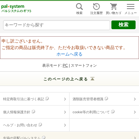
組合員ログイン
はじめての方
検索
注文履歴
買い物カゴ
キーワードから探す
キーワードから探す
キーワードから探す
ヘルプ
申し訳ございません。
ご指定の商品は販売終了か、ただ今お取扱いできない商品です。
ご利用ガイド
ホームへ戻る
よくあるご質問
（ギフトに関する情報）
表示モード:
PC
| スマートフォン
ヘルプ・お問い合わせ
このページの上へ戻る
特定商取引法に基づく表記
酒類販売管理者標識
個人情報保護方針
cookie等の利用について
ヘルプ・お問い合わせ
生協の宅配パルシステム